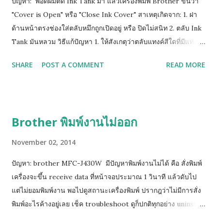
ปัญหา: พอดีผมติด Ink Tank มา แล้วเครื่องพิมพ์ Brother ขึ้นว่า
"Cover is Open" หรือ "Close Ink Cover" สาเหตุเกิดจาก: 1. ฝา
ด้านหน้าตรงช่องใส่ตลับหมึกถูกเปิดอยู่ หรือ ปิดไม่สนิท 2. ตลับ Ink
Tank มันหลวม วิธีแก้ปัญหา 1. ให้สังเกตุว่าตลับแทงค์สีใดที่มีแท่ง
พลาสติกสูงติดอยู่ ให้ยกสีนั้นขึ้นเล็กน้อย หรือ ให้หาทิชชู่พับรองใต้
SHARE
POST A COMMENT
READ MORE
ฐานตลับแทงค์สีนั้น 2. หากยังฟ้องคำสั่งเดิมให้ถอดตลับทั้งหมดออก
รอจนหน้าจอฟ้องให้ใส่ตลับหมึก จึงค่อยใส่เริ่มจาก ดำ เหลือง น้ำเงิน
ชมพู (ทีละสี) และท้ายสุดย้อนขึ้นไปทำข้อ 1 ใหม่ (วิธีด้านบนนี้ยก
เว้นแทงค์รุ่นใหม่ LC73, LC77 เพราะตัวปิด Sensor เป็นแท่งเสียบ
Brother พิมพ์งานไม่ออก
อยู่ด้านข้าง)
November 02, 2014
ปัญหา: brother MFC-J430W มีปัญหาพิมพ์งานไม่ได้ คือ สั่งพิมพ์
เครื่องจะขึ้น receive data ที่หน้าจอประมาณ 1 วินาที แล้วดับไป
แต่ไม่ยอมพิมพ์งาน พอไปดูสถานะเครื่องพิมพ์ ปรากฎว่าไม่มีการสั่ง
พิมพ์อะไรค้างอยู่เลย เช็ค troubleshoot ดูก็ปกติทุกอย่าง uninstall