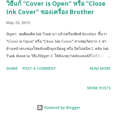
วิธีแก้ "Cover is Open" หรือ "Close
Ink Cover" ของเครื่อง Brother
May 25, 2015
ปัญหา: พอดีผมติด Ink Tank มา แล้วเครื่องพิมพ์ Brother ขึ้นว่า
"Cover is Open" หรือ "Close Ink Cover" สาเหตุเกิดจาก: 1. ฝา
ด้านหน้าตรงช่องใส่ตลับหมึกถูกเปิดอยู่ หรือ ปิดไม่สนิท 2. ตลับ Ink
Tank มันหลวม วิธีแก้ปัญหา 1. ให้สังเกตุว่าตลับแทงค์สีใดที่มีแท่ง
พลาสติกสูงติดอยู่ ให้ยกสีนั้นขึ้นเล็กน้อย หรือ ให้หาทิชชู่พับรองใต้
SHARE
POST A COMMENT
READ MORE
ฐานตลับแทงค์สีนั้น 2. หากยังฟ้องคำสั่งเดิมให้ถอดตลับทั้งหมดออก
รอจนหน้าจอฟ้องให้ใส่ตลับหมึก จึงค่อยใส่เริ่มจาก ดำ เหลือง น้ำเงิน
ชมพู (ทีละสี) และท้ายสุดย้อนขึ้นไปทำข้อ 1 ใหม่ (วิธีด้านบนนี้ยก
MORE POSTS
เว้นแทงค์รุ่นใหม่ LC73, LC77 เพราะตัวปิด Sensor เป็นแท่งเสียบ
อยู่ด้านข้าง)
Powered by Blogger