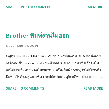
พลาสติกสูงติดอยู่ ให้ยกสีนั้นขึ้นเล็กน้อย หรือ ให้หาทิชชู่พับรองใต้
SHARE
POST A COMMENT
READ MORE
ฐานตลับแทงค์สีนั้น 2. หากยังฟ้องคำสั่งเดิมให้ถอดตลับทั้งหมดออก
รอจนหน้าจอฟ้องให้ใส่ตลับหมึก จึงค่อยใส่เริ่มจาก ดำ เหลือง น้ำเงิน
ชมพู (ทีละสี) และท้ายสุดย้อนขึ้นไปทำข้อ 1 ใหม่ (วิธีด้านบนนี้ยก
เว้นแทงค์รุ่นใหม่ LC73, LC77 เพราะตัวปิด Sensor เป็นแท่งเสียบ
Brother พิมพ์งานไม่ออก
อยู่ด้านข้าง)
November 02, 2014
ปัญหา: brother MFC-J430W มีปัญหาพิมพ์งานไม่ได้ คือ สั่งพิมพ์
เครื่องจะขึ้น receive data ที่หน้าจอประมาณ 1 วินาที แล้วดับไป
แต่ไม่ยอมพิมพ์งาน พอไปดูสถานะเครื่องพิมพ์ ปรากฎว่าไม่มีการสั่ง
พิมพ์อะไรค้างอยู่เลย เช็ค troubleshoot ดูก็ปกติทุกอย่าง uninstall
driver แล้วลงใหม่หลายรอบแล้วก็แก้ไมไ่ด้ ( เครื่องสามารถสั่ง test
SHARE
3 COMMENTS
READ MORE
print ได้ แต่ไม่สามารถพิมพ์ได้ วิธีแก้ไขเบื้องต้น ให้คุณทำการ Add
Port Printer ให้เป็นเลข IP ดังวิธีการนี้ กดปุ่ม Menu กดปุ่มลูกศร
ลง เพื่อเลือก Print Reports => กดปุ่ม OK กดปุ่มลูกศรลง เพื่อเลือก