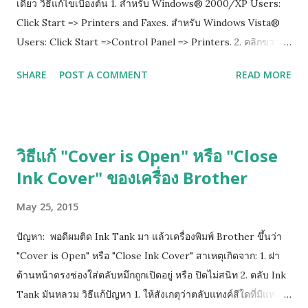
เดียว วิธีแก้ไขเบื้องต้น 1. สำหรับ Windows® 2000/XP Users:
Click Start => Printers and Faxes. สำหรับ Windows Vista®
Users: Click Start =>Control Panel => Printers. 2. คลิกขวาที่
ไอคอนปริ๊นเตอร์ แล้วเลือก properties 3.เลือกไปที่ tab ที่เขียนว่า
SHARE
POST A COMMENT
READ MORE
Advance แล้วติ๊กออกตรงช่อง Enable advanced printing
features 4. กด Apply เพื่อ save ที่เราเซ็ตไว้ แล้วกด ok
วิธีแก้ "Cover is Open" หรือ "Close
Ink Cover" ของเครื่อง Brother
May 25, 2015
ปัญหา: พอดีผมติด Ink Tank มา แล้วเครื่องพิมพ์ Brother ขึ้นว่า
"Cover is Open" หรือ "Close Ink Cover" สาเหตุเกิดจาก: 1. ฝา
ด้านหน้าตรงช่องใส่ตลับหมึกถูกเปิดอยู่ หรือ ปิดไม่สนิท 2. ตลับ Ink
Tank มันหลวม วิธีแก้ปัญหา 1. ให้สังเกตุว่าตลับแทงค์สีใดที่มีแท่ง