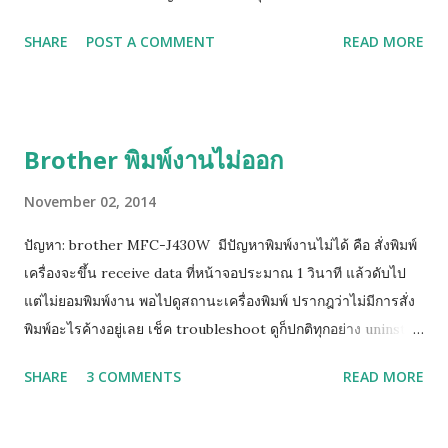
พลาสติกสูงติดอยู่ ให้ยกสีนั้นขึ้นเล็กน้อย หรือ ให้หาทิชชู่พับรองใต้
SHARE
POST A COMMENT
READ MORE
ฐานตลับแทงค์สีนั้น 2. หากยังฟ้องคำสั่งเดิมให้ถอดตลับทั้งหมดออก
รอจนหน้าจอฟ้องให้ใส่ตลับหมึก จึงค่อยใส่เริ่มจาก ดำ เหลือง น้ำเงิน
ชมพู (ทีละสี) และท้ายสุดย้อนขึ้นไปทำข้อ 1 ใหม่ (วิธีด้านบนนี้ยก
เว้นแทงค์รุ่นใหม่ LC73, LC77 เพราะตัวปิด Sensor เป็นแท่งเสียบ
Brother พิมพ์งานไม่ออก
อยู่ด้านข้าง)
November 02, 2014
ปัญหา: brother MFC-J430W มีปัญหาพิมพ์งานไม่ได้ คือ สั่งพิมพ์
เครื่องจะขึ้น receive data ที่หน้าจอประมาณ 1 วินาที แล้วดับไป
แต่ไม่ยอมพิมพ์งาน พอไปดูสถานะเครื่องพิมพ์ ปรากฎว่าไม่มีการสั่ง
พิมพ์อะไรค้างอยู่เลย เช็ค troubleshoot ดูก็ปกติทุกอย่าง uninstall
driver แล้วลงใหม่หลายรอบแล้วก็แก้ไมไ่ด้ ( เครื่องสามารถสั่ง test
SHARE
3 COMMENTS
READ MORE
print ได้ แต่ไม่สามารถพิมพ์ได้ วิธีแก้ไขเบื้องต้น ให้คุณทำการ Add
Port Printer ให้เป็นเลข IP ดังวิธีการนี้ กดปุ่ม Menu กดปุ่มลูกศร
ลง เพื่อเลือก Print Reports => กดปุ่ม OK กดปุ่มลูกศรลง เพื่อเลือก