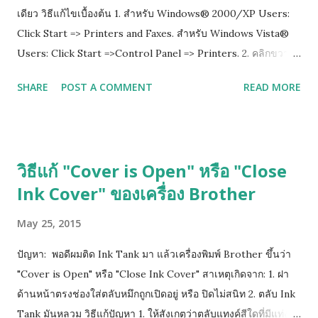
เดียว วิธีแก้ไขเบื้องต้น 1. สำหรับ Windows® 2000/XP Users:
Click Start => Printers and Faxes. สำหรับ Windows Vista®
Users: Click Start =>Control Panel => Printers. 2. คลิกขวาที่
ไอคอนปริ๊นเตอร์ แล้วเลือก properties 3.เลือกไปที่ tab ที่เขียนว่า
SHARE
POST A COMMENT
READ MORE
Advance แล้วติ๊กออกตรงช่อง Enable advanced printing
features 4. กด Apply เพื่อ save ที่เราเซ็ตไว้ แล้วกด ok
วิธีแก้ "Cover is Open" หรือ "Close
Ink Cover" ของเครื่อง Brother
May 25, 2015
ปัญหา: พอดีผมติด Ink Tank มา แล้วเครื่องพิมพ์ Brother ขึ้นว่า
"Cover is Open" หรือ "Close Ink Cover" สาเหตุเกิดจาก: 1. ฝา
ด้านหน้าตรงช่องใส่ตลับหมึกถูกเปิดอยู่ หรือ ปิดไม่สนิท 2. ตลับ Ink
Tank มันหลวม วิธีแก้ปัญหา 1. ให้สังเกตุว่าตลับแทงค์สีใดที่มีแท่ง