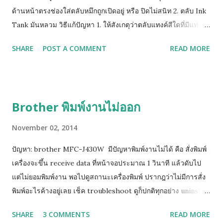
ด้านหน้าตรงช่องใส่ตลับหมึกถูกเปิดอยู่ หรือ ปิดไม่สนิท 2. ตลับ Ink
Tank มันหลวม วิธีแก้ปัญหา 1. ให้สังเกตุว่าตลับแทงค์สีใดที่มีแท่ง
พลาสติกสูงติดอยู่ ให้ยกสีนั้นขึ้นเล็กน้อย หรือ ให้หาทิชชู่พับรองใต้
SHARE
POST A COMMENT
READ MORE
ฐานตลับแทงค์สีนั้น 2. หากยังฟ้องคำสั่งเดิมให้ถอดตลับทั้งหมดออก
รอจนหน้าจอฟ้องให้ใส่ตลับหมึก จึงค่อยใส่เริ่มจาก ดำ เหลือง น้ำเงิน
ชมพู (ทีละสี) และท้ายสุดย้อนขึ้นไปทำข้อ 1 ใหม่ (วิธีด้านบนนี้ยก
เว้นแทงค์รุ่นใหม่ LC73, LC77 เพราะตัวปิด Sensor เป็นแท่งเสียบ
Brother พิมพ์งานไม่ออก
อยู่ด้านข้าง)
November 02, 2014
ปัญหา: brother MFC-J430W มีปัญหาพิมพ์งานไม่ได้ คือ สั่งพิมพ์
เครื่องจะขึ้น receive data ที่หน้าจอประมาณ 1 วินาที แล้วดับไป
แต่ไม่ยอมพิมพ์งาน พอไปดูสถานะเครื่องพิมพ์ ปรากฎว่าไม่มีการสั่ง
พิมพ์อะไรค้างอยู่เลย เช็ค troubleshoot ดูก็ปกติทุกอย่าง uninstall
driver แล้วลงใหม่หลายรอบแล้วก็แก้ไมไ่ด้ ( เครื่องสามารถสั่ง test
SHARE
3 COMMENTS
READ MORE
print ได้ แต่ไม่สามารถพิมพ์ได้ วิธีแก้ไขเบื้องต้น ให้คุณทำการ Add