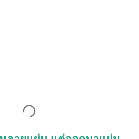
พ์หลายแผ่น แต่ออกมาแผ่น