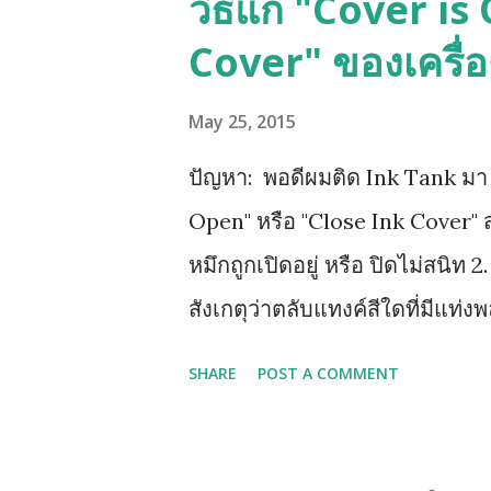
วิธีแก้ "Cover i
Cover" ของเครื่
May 25, 2015
ปัญหา: พอดีผมติด Ink Tank มา แล
Open" หรือ "Close Ink Cover" ส
หมึกถูกเปิดอยู่ หรือ ปิดไม่สนิท 2
สังเกตุว่าตลับแทงค์สีใดที่มีแท่งพ
ให้หาทิชชู่พับรองใต้ฐานตลับแทงค
SHARE
POST A COMMENT
ทั้งหมดออก รอจนหน้าจอฟ้องให้ใส
น้ำเงิน ชมพู (ทีละสี) และท้ายสุด
แทงค์รุ่นใหม่ LC73, LC77 เพราะต