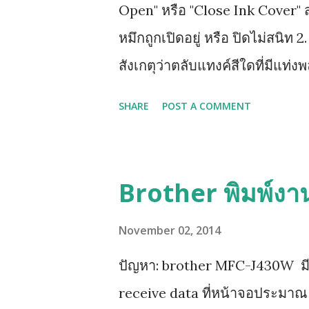
Open" หรือ "Close Ink Cover" ส
หมึกถูกเปิดอยู่ หรือ ปิดไม่สนิท 2
สังเกตุว่าตลับแทงค์สีใดที่มีแท่งพ
ให้หาทิชชู่พับรองใต้ฐานตลับแทงค
SHARE
POST A COMMENT
ทั้งหมดออก รอจนหน้าจอฟ้องให้ใส
น้ำเงิน ชมพู (ทีละสี) และท้ายสุด
แทงค์รุ่นใหม่ LC73, LC77 เพราะต
Brother พิมพ์งา
November 02, 2014
ปัญหา: brother MFC-J430W มีปัญห
receive data ที่หน้าจอประมาณ 1