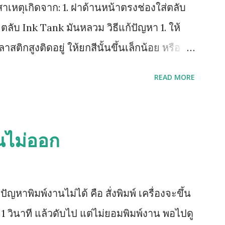
าเหตุเกิดจาก: 1. ฝาด้านหน้าตรงช่องใส่ตลับ
. ตลับ Ink Tank มันหลวม วิธีแก้ปัญหา 1. ให้
ลาสติกสูงติดอยู่ ให้ยกสีนั้นขึ้นเล็กน้อย หรือ
์สีนั้น 2. หากยังฟ้องคำสั่งเดิมให้ถอดตลับ
READ MORE
่ตลับหมึก จึงค่อยใส่เริ่มจาก ดำ เหลือง
ย้อนขึ้นไปทำข้อ 1 ใหม่ (วิธีด้านบนนี้ยกเว้น
ัวปิด Sensor เป็นแท่งเสียบอยู่ด้านข้าง)
นไม่ออก
าพิมพ์งานไม่ได้ คือ สั่งพิมพ์ เครื่องจะขึ้น
 วินาที แล้วดับไป แต่ไม่ยอมพิมพ์งาน พอไปดู