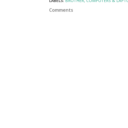
LABELS:
BROTHER
COMPUTERS & LAPT
Comments