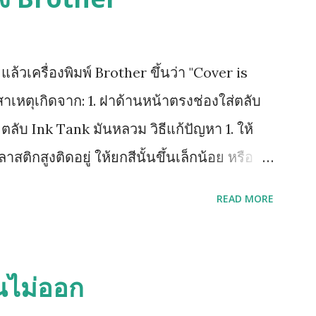
้วเครื่องพิมพ์ Brother ขึ้นว่า "Cover is
าเหตุเกิดจาก: 1. ฝาด้านหน้าตรงช่องใส่ตลับ
. ตลับ Ink Tank มันหลวม วิธีแก้ปัญหา 1. ให้
ลาสติกสูงติดอยู่ ให้ยกสีนั้นขึ้นเล็กน้อย หรือ
์สีนั้น 2. หากยังฟ้องคำสั่งเดิมให้ถอดตลับ
READ MORE
่ตลับหมึก จึงค่อยใส่เริ่มจาก ดำ เหลือง
ย้อนขึ้นไปทำข้อ 1 ใหม่ (วิธีด้านบนนี้ยกเว้น
ัวปิด Sensor เป็นแท่งเสียบอยู่ด้านข้าง)
นไม่ออก