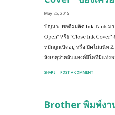
May 25, 2015
ปัญหา: พอดีผมติด Ink Tank มา แล
Open" หรือ "Close Ink Cover" ส
หมึกถูกเปิดอยู่ หรือ ปิดไม่สนิท 2
สังเกตุว่าตลับแทงค์สีใดที่มีแท่งพ
ให้หาทิชชู่พับรองใต้ฐานตลับแทงค
SHARE
POST A COMMENT
ทั้งหมดออก รอจนหน้าจอฟ้องให้ใส
น้ำเงิน ชมพู (ทีละสี) และท้ายสุด
แทงค์รุ่นใหม่ LC73, LC77 เพราะต
Brother พิมพ์งา