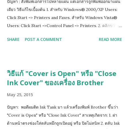
ปัญหา : สั่งพิมพ์เอกสารไปหลายแผ่น แต่เอกสารถูกพิมพ์ออกมาแผ่น
เดียว วิธีแก้ไขเบื้องต้น 1. สำหรับ Windows® 2000/XP Users:
Click Start => Printers and Faxes. สำหรับ Windows Vista®
Users: Click Start =>Control Panel => Printers. 2. คลิกขวาที่
ไอคอนปริ๊นเตอร์ แล้วเลือก properties 3.เลือกไปที่ tab ที่เขียนว่า
SHARE
POST A COMMENT
READ MORE
Advance แล้วติ๊กออกตรงช่อง Enable advanced printing
features 4. กด Apply เพื่อ save ที่เราเซ็ตไว้ แล้วกด ok
วิธีแก้ "Cover is Open" หรือ "Close
Ink Cover" ของเครื่อง Brother
May 25, 2015
ปัญหา: พอดีผมติด Ink Tank มา แล้วเครื่องพิมพ์ Brother ขึ้นว่า
"Cover is Open" หรือ "Close Ink Cover" สาเหตุเกิดจาก: 1. ฝา
ด้านหน้าตรงช่องใส่ตลับหมึกถูกเปิดอยู่ หรือ ปิดไม่สนิท 2. ตลับ Ink