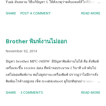
Tank มันหลวม วิธีแก้ปัญหา 1. ให้สังเกตุว่าตลับแทงค์สีใดที่มีแท่ง
พลาสติกสูงติดอยู่ ให้ยกสีนั้นขึ้นเล็กน้อย หรือ ให้หาทิชชู่พับรองใต้
SHARE
POST A COMMENT
READ MORE
ฐานตลับแทงค์สีนั้น 2. หากยังฟ้องคำสั่งเดิมให้ถอดตลับทั้งหมดออก
รอจนหน้าจอฟ้องให้ใส่ตลับหมึก จึงค่อยใส่เริ่มจาก ดำ เหลือง น้ำเงิน
ชมพู (ทีละสี) และท้ายสุดย้อนขึ้นไปทำข้อ 1 ใหม่ (วิธีด้านบนนี้ยก
เว้นแทงค์รุ่นใหม่ LC73, LC77 เพราะตัวปิด Sensor เป็นแท่งเสียบ
Brother พิมพ์งานไม่ออก
อยู่ด้านข้าง)
November 02, 2014
ปัญหา: brother MFC-J430W มีปัญหาพิมพ์งานไม่ได้ คือ สั่งพิมพ์
เครื่องจะขึ้น receive data ที่หน้าจอประมาณ 1 วินาที แล้วดับไป
แต่ไม่ยอมพิมพ์งาน พอไปดูสถานะเครื่องพิมพ์ ปรากฎว่าไม่มีการสั่ง
พิมพ์อะไรค้างอยู่เลย เช็ค troubleshoot ดูก็ปกติทุกอย่าง uninstall
driver แล้วลงใหม่หลายรอบแล้วก็แก้ไมไ่ด้ ( เครื่องสามารถสั่ง test
SHARE
3 COMMENTS
READ MORE
print ได้ แต่ไม่สามารถพิมพ์ได้ วิธีแก้ไขเบื้องต้น ให้คุณทำการ Add
Port Printer ให้เป็นเลข IP ดังวิธีการนี้ กดปุ่ม Menu กดปุ่มลูกศร