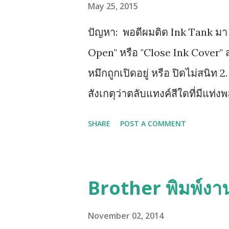
May 25, 2015
ปัญหา: พอดีผมติด Ink Tank มา แล
Open" หรือ "Close Ink Cover" ส
หมึกถูกเปิดอยู่ หรือ ปิดไม่สนิท 2
สังเกตุว่าตลับแทงค์สีใดที่มีแท่งพ
ให้หาทิชชู่พับรองใต้ฐานตลับแทงค
SHARE
POST A COMMENT
ทั้งหมดออก รอจนหน้าจอฟ้องให้ใส
น้ำเงิน ชมพู (ทีละสี) และท้ายสุด
แทงค์รุ่นใหม่ LC73, LC77 เพราะต
Brother พิมพ์งา
November 02, 2014