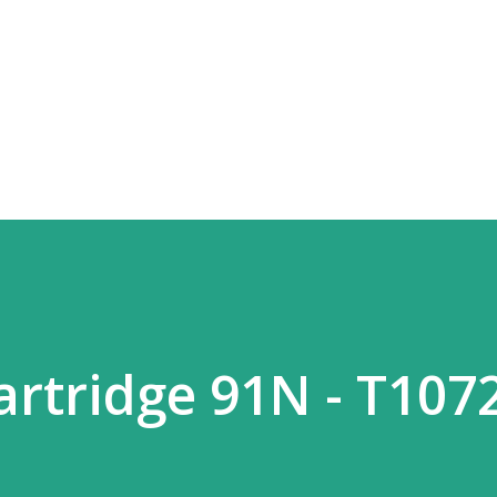
Skip to main content
artridge 91N - T107