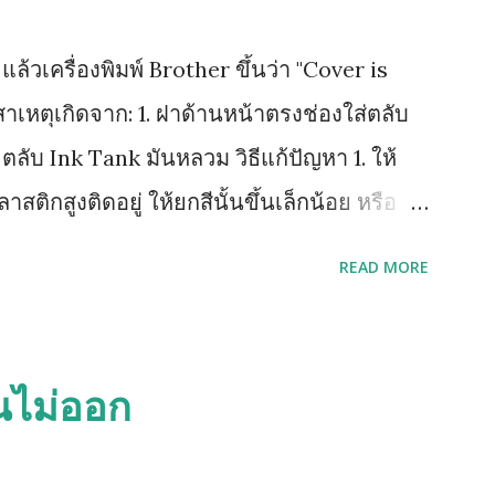
้วเครื่องพิมพ์ Brother ขึ้นว่า "Cover is
าเหตุเกิดจาก: 1. ฝาด้านหน้าตรงช่องใส่ตลับ
. ตลับ Ink Tank มันหลวม วิธีแก้ปัญหา 1. ให้
ลาสติกสูงติดอยู่ ให้ยกสีนั้นขึ้นเล็กน้อย หรือ
์สีนั้น 2. หากยังฟ้องคำสั่งเดิมให้ถอดตลับ
READ MORE
่ตลับหมึก จึงค่อยใส่เริ่มจาก ดำ เหลือง
ย้อนขึ้นไปทำข้อ 1 ใหม่ (วิธีด้านบนนี้ยกเว้น
ัวปิด Sensor เป็นแท่งเสียบอยู่ด้านข้าง)
นไม่ออก