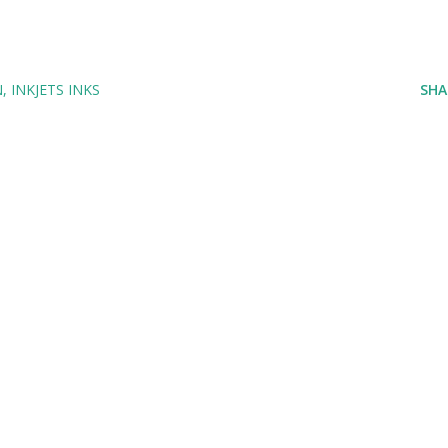
N
INKJETS INKS
SHA