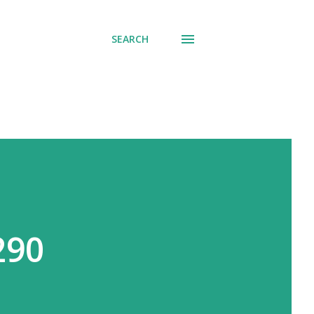
SEARCH
290