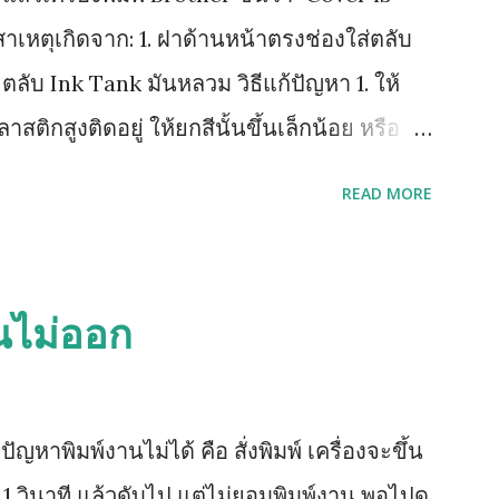
าเหตุเกิดจาก: 1. ฝาด้านหน้าตรงช่องใส่ตลับ
. ตลับ Ink Tank มันหลวม วิธีแก้ปัญหา 1. ให้
ลาสติกสูงติดอยู่ ให้ยกสีนั้นขึ้นเล็กน้อย หรือ
์สีนั้น 2. หากยังฟ้องคำสั่งเดิมให้ถอดตลับ
READ MORE
่ตลับหมึก จึงค่อยใส่เริ่มจาก ดำ เหลือง
ย้อนขึ้นไปทำข้อ 1 ใหม่ (วิธีด้านบนนี้ยกเว้น
ัวปิด Sensor เป็นแท่งเสียบอยู่ด้านข้าง)
นไม่ออก
าพิมพ์งานไม่ได้ คือ สั่งพิมพ์ เครื่องจะขึ้น
 วินาที แล้วดับไป แต่ไม่ยอมพิมพ์งาน พอไปดู