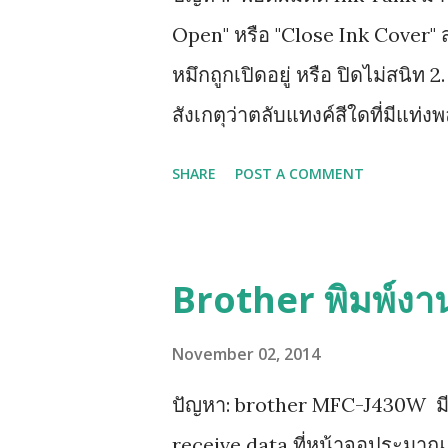
Open" หรือ "Close Ink Cover" ส
หมึกถูกเปิดอยู่ หรือ ปิดไม่สนิท 2
สังเกตุว่าตลับแทงค์สีใดที่มีแท่งพ
ให้หาทิชชู่พับรองใต้ฐานตลับแทงค
SHARE
POST A COMMENT
ทั้งหมดออก รอจนหน้าจอฟ้องให้ใส
น้ำเงิน ชมพู (ทีละสี) และท้ายสุด
แทงค์รุ่นใหม่ LC73, LC77 เพราะต
Brother พิมพ์งา
November 02, 2014
ปัญหา: brother MFC-J430W มีปัญห
receive data ที่หน้าจอประมาณ 1