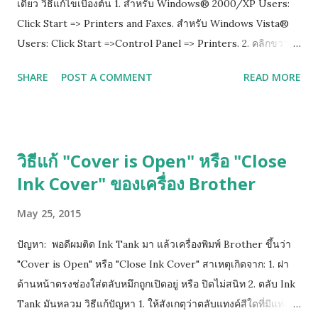
เดียว วิธีแก้ไขเบื้องต้น 1. สำหรับ Windows® 2000/XP Users:
Click Start => Printers and Faxes. สำหรับ Windows Vista®
Users: Click Start =>Control Panel => Printers. 2. คลิกขวาที่
ไอคอนปริ๊นเตอร์ แล้วเลือก properties 3.เลือกไปที่ tab ที่เขียนว่า
SHARE
POST A COMMENT
READ MORE
Advance แล้วติ๊กออกตรงช่อง Enable advanced printing
features 4. กด Apply เพื่อ save ที่เราเซ็ตไว้ แล้วกด ok
วิธีแก้ "Cover is Open" หรือ "Close
Ink Cover" ของเครื่อง Brother
May 25, 2015
ปัญหา: พอดีผมติด Ink Tank มา แล้วเครื่องพิมพ์ Brother ขึ้นว่า
"Cover is Open" หรือ "Close Ink Cover" สาเหตุเกิดจาก: 1. ฝา
ด้านหน้าตรงช่องใส่ตลับหมึกถูกเปิดอยู่ หรือ ปิดไม่สนิท 2. ตลับ Ink
Tank มันหลวม วิธีแก้ปัญหา 1. ให้สังเกตุว่าตลับแทงค์สีใดที่มีแท่ง