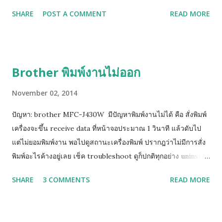
พลาสติกสูงติดอยู่ ให้ยกสีนั้นขึ้นเล็กน้อย หรือ ให้หาทิชชู่พับรองใต้
SHARE
POST A COMMENT
READ MORE
ฐานตลับแทงค์สีนั้น 2. หากยังฟ้องคำสั่งเดิมให้ถอดตลับทั้งหมดออก
รอจนหน้าจอฟ้องให้ใส่ตลับหมึก จึงค่อยใส่เริ่มจาก ดำ เหลือง น้ำเงิน
ชมพู (ทีละสี) และท้ายสุดย้อนขึ้นไปทำข้อ 1 ใหม่ (วิธีด้านบนนี้ยก
เว้นแทงค์รุ่นใหม่ LC73, LC77 เพราะตัวปิด Sensor เป็นแท่งเสียบ
Brother พิมพ์งานไม่ออก
อยู่ด้านข้าง)
November 02, 2014
ปัญหา: brother MFC-J430W มีปัญหาพิมพ์งานไม่ได้ คือ สั่งพิมพ์
เครื่องจะขึ้น receive data ที่หน้าจอประมาณ 1 วินาที แล้วดับไป
แต่ไม่ยอมพิมพ์งาน พอไปดูสถานะเครื่องพิมพ์ ปรากฎว่าไม่มีการสั่ง
พิมพ์อะไรค้างอยู่เลย เช็ค troubleshoot ดูก็ปกติทุกอย่าง uninstall
driver แล้วลงใหม่หลายรอบแล้วก็แก้ไมไ่ด้ ( เครื่องสามารถสั่ง test
SHARE
3 COMMENTS
READ MORE
print ได้ แต่ไม่สามารถพิมพ์ได้ วิธีแก้ไขเบื้องต้น ให้คุณทำการ Add
Port Printer ให้เป็นเลข IP ดังวิธีการนี้ กดปุ่ม Menu กดปุ่มลูกศร
ลง เพื่อเลือก Print Reports => กดปุ่ม OK กดปุ่มลูกศรลง เพื่อเลือก