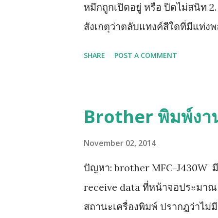
หมึกถูกเปิดอยู่ หรือ ปิดไม่สนิท 2
สังเกตุว่าตลับแทงค์สีใดที่มีแท่งพ
ให้หาทิชชู่พับรองใต้ฐานตลับแทงค
SHARE
POST A COMMENT
ทั้งหมดออก รอจนหน้าจอฟ้องให้ใส
น้ำเงิน ชมพู (ทีละสี) และท้ายสุด
แทงค์รุ่นใหม่ LC73, LC77 เพราะต
Brother พิมพ์งา
November 02, 2014
ปัญหา: brother MFC-J430W มีปัญห
receive data ที่หน้าจอประมาณ 1
สถานะเครื่องพิมพ์ ปรากฎว่าไม่มีก