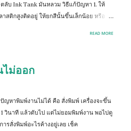
. ตลับ Ink Tank มันหลวม วิธีแก้ปัญหา 1. ให้
ลาสติกสูงติดอยู่ ให้ยกสีนั้นขึ้นเล็กน้อย หรือ
์สีนั้น 2. หากยังฟ้องคำสั่งเดิมให้ถอดตลับ
READ MORE
่ตลับหมึก จึงค่อยใส่เริ่มจาก ดำ เหลือง
ย้อนขึ้นไปทำข้อ 1 ใหม่ (วิธีด้านบนนี้ยกเว้น
ัวปิด Sensor เป็นแท่งเสียบอยู่ด้านข้าง)
นไม่ออก
าพิมพ์งานไม่ได้ คือ สั่งพิมพ์ เครื่องจะขึ้น
 วินาที แล้วดับไป แต่ไม่ยอมพิมพ์งาน พอไปดู
ารสั่งพิมพ์อะไรค้างอยู่เลย เช็ค