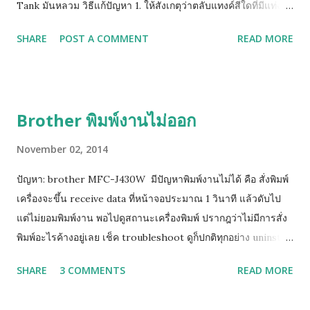
Tank มันหลวม วิธีแก้ปัญหา 1. ให้สังเกตุว่าตลับแทงค์สีใดที่มีแท่ง
พลาสติกสูงติดอยู่ ให้ยกสีนั้นขึ้นเล็กน้อย หรือ ให้หาทิชชู่พับรองใต้
SHARE
POST A COMMENT
READ MORE
ฐานตลับแทงค์สีนั้น 2. หากยังฟ้องคำสั่งเดิมให้ถอดตลับทั้งหมดออก
รอจนหน้าจอฟ้องให้ใส่ตลับหมึก จึงค่อยใส่เริ่มจาก ดำ เหลือง น้ำเงิน
ชมพู (ทีละสี) และท้ายสุดย้อนขึ้นไปทำข้อ 1 ใหม่ (วิธีด้านบนนี้ยก
เว้นแทงค์รุ่นใหม่ LC73, LC77 เพราะตัวปิด Sensor เป็นแท่งเสียบ
Brother พิมพ์งานไม่ออก
อยู่ด้านข้าง)
November 02, 2014
ปัญหา: brother MFC-J430W มีปัญหาพิมพ์งานไม่ได้ คือ สั่งพิมพ์
เครื่องจะขึ้น receive data ที่หน้าจอประมาณ 1 วินาที แล้วดับไป
แต่ไม่ยอมพิมพ์งาน พอไปดูสถานะเครื่องพิมพ์ ปรากฎว่าไม่มีการสั่ง
พิมพ์อะไรค้างอยู่เลย เช็ค troubleshoot ดูก็ปกติทุกอย่าง uninstall
driver แล้วลงใหม่หลายรอบแล้วก็แก้ไมไ่ด้ ( เครื่องสามารถสั่ง test
SHARE
3 COMMENTS
READ MORE
print ได้ แต่ไม่สามารถพิมพ์ได้ วิธีแก้ไขเบื้องต้น ให้คุณทำการ Add
Port Printer ให้เป็นเลข IP ดังวิธีการนี้ กดปุ่ม Menu กดปุ่มลูกศร