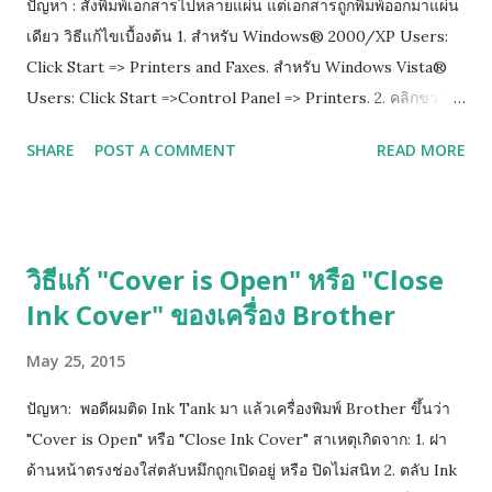
ปัญหา : สั่งพิมพ์เอกสารไปหลายแผ่น แต่เอกสารถูกพิมพ์ออกมาแผ่น
เดียว วิธีแก้ไขเบื้องต้น 1. สำหรับ Windows® 2000/XP Users:
Click Start => Printers and Faxes. สำหรับ Windows Vista®
Users: Click Start =>Control Panel => Printers. 2. คลิกขวาที่
ไอคอนปริ๊นเตอร์ แล้วเลือก properties 3.เลือกไปที่ tab ที่เขียนว่า
SHARE
POST A COMMENT
READ MORE
Advance แล้วติ๊กออกตรงช่อง Enable advanced printing
features 4. กด Apply เพื่อ save ที่เราเซ็ตไว้ แล้วกด ok
วิธีแก้ "Cover is Open" หรือ "Close
Ink Cover" ของเครื่อง Brother
May 25, 2015
ปัญหา: พอดีผมติด Ink Tank มา แล้วเครื่องพิมพ์ Brother ขึ้นว่า
"Cover is Open" หรือ "Close Ink Cover" สาเหตุเกิดจาก: 1. ฝา
ด้านหน้าตรงช่องใส่ตลับหมึกถูกเปิดอยู่ หรือ ปิดไม่สนิท 2. ตลับ Ink