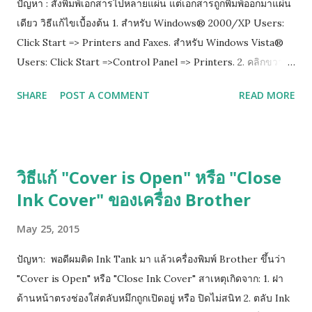
ปัญหา : สั่งพิมพ์เอกสารไปหลายแผ่น แต่เอกสารถูกพิมพ์ออกมาแผ่น
เดียว วิธีแก้ไขเบื้องต้น 1. สำหรับ Windows® 2000/XP Users:
Click Start => Printers and Faxes. สำหรับ Windows Vista®
Users: Click Start =>Control Panel => Printers. 2. คลิกขวาที่
ไอคอนปริ๊นเตอร์ แล้วเลือก properties 3.เลือกไปที่ tab ที่เขียนว่า
SHARE
POST A COMMENT
READ MORE
Advance แล้วติ๊กออกตรงช่อง Enable advanced printing
features 4. กด Apply เพื่อ save ที่เราเซ็ตไว้ แล้วกด ok
วิธีแก้ "Cover is Open" หรือ "Close
Ink Cover" ของเครื่อง Brother
May 25, 2015
ปัญหา: พอดีผมติด Ink Tank มา แล้วเครื่องพิมพ์ Brother ขึ้นว่า
"Cover is Open" หรือ "Close Ink Cover" สาเหตุเกิดจาก: 1. ฝา
ด้านหน้าตรงช่องใส่ตลับหมึกถูกเปิดอยู่ หรือ ปิดไม่สนิท 2. ตลับ Ink