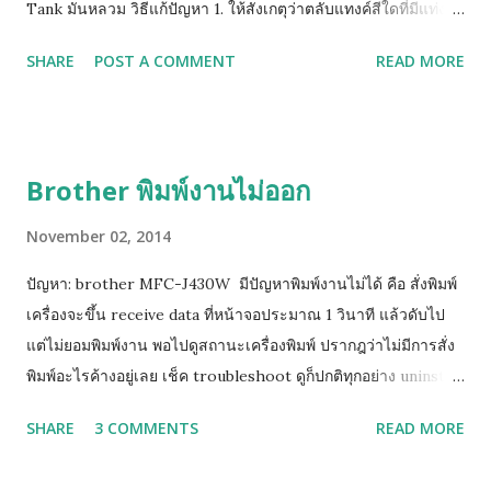
Tank มันหลวม วิธีแก้ปัญหา 1. ให้สังเกตุว่าตลับแทงค์สีใดที่มีแท่ง
พลาสติกสูงติดอยู่ ให้ยกสีนั้นขึ้นเล็กน้อย หรือ ให้หาทิชชู่พับรองใต้
SHARE
POST A COMMENT
READ MORE
ฐานตลับแทงค์สีนั้น 2. หากยังฟ้องคำสั่งเดิมให้ถอดตลับทั้งหมดออก
รอจนหน้าจอฟ้องให้ใส่ตลับหมึก จึงค่อยใส่เริ่มจาก ดำ เหลือง น้ำเงิน
ชมพู (ทีละสี) และท้ายสุดย้อนขึ้นไปทำข้อ 1 ใหม่ (วิธีด้านบนนี้ยก
เว้นแทงค์รุ่นใหม่ LC73, LC77 เพราะตัวปิด Sensor เป็นแท่งเสียบ
Brother พิมพ์งานไม่ออก
อยู่ด้านข้าง)
November 02, 2014
ปัญหา: brother MFC-J430W มีปัญหาพิมพ์งานไม่ได้ คือ สั่งพิมพ์
เครื่องจะขึ้น receive data ที่หน้าจอประมาณ 1 วินาที แล้วดับไป
แต่ไม่ยอมพิมพ์งาน พอไปดูสถานะเครื่องพิมพ์ ปรากฎว่าไม่มีการสั่ง
พิมพ์อะไรค้างอยู่เลย เช็ค troubleshoot ดูก็ปกติทุกอย่าง uninstall
driver แล้วลงใหม่หลายรอบแล้วก็แก้ไมไ่ด้ ( เครื่องสามารถสั่ง test
SHARE
3 COMMENTS
READ MORE
print ได้ แต่ไม่สามารถพิมพ์ได้ วิธีแก้ไขเบื้องต้น ให้คุณทำการ Add
Port Printer ให้เป็นเลข IP ดังวิธีการนี้ กดปุ่ม Menu กดปุ่มลูกศร