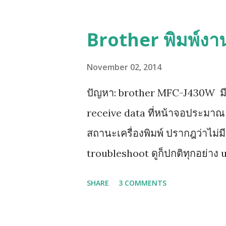
น้ำเงิน ชมพู (ทีละสี) และท้ายสุด
แทงค์รุ่นใหม่ LC73, LC77 เพราะต
Brother พิมพ์งา
November 02, 2014
ปัญหา: brother MFC-J430W มีปัญห
receive data ที่หน้าจอประมาณ 1
สถานะเครื่องพิมพ์ ปรากฎว่าไม่มีก
troubleshoot ดูก็ปกติทุกอย่าง 
แก้ไมไ่ด้ ( เครื่องสามารถสั่ง tes
SHARE
3 COMMENTS
ต้น ให้คุณทำการ Add Port Printe
กดปุ่มลูกศรลง เพื่อเลือก Print R