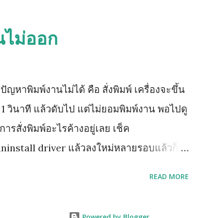
ย้อนขึ้นไปทำข้อ 1 ใหม่ (วิธีด้านบนนี้ยกเว้น
ัวปิด Sensor เป็นแท่งเสียบอยู่ด้านข้าง)
นไม่ออก
าพิมพ์งานไม่ได้ คือ สั่งพิมพ์ เครื่องจะขึ้น
 วินาที แล้วดับไป แต่ไม่ยอมพิมพ์งาน พอไปดู
ารสั่งพิมพ์อะไรค้างอยู่เลย เช็ค
uninstall driver แล้วลงใหม่หลายรอบแล้วก็
t print ได้ แต่ไม่สามารถพิมพ์ได้ วิธีแก้ไขเบื้อง
READ MORE
r ให้เป็นเลข IP ดังวิธีการนี้ กดปุ่ม Menu
eports => กดปุ่ม OK กดปุ่มลูกศรลง เพื่อเลือก
Powered by Blogger