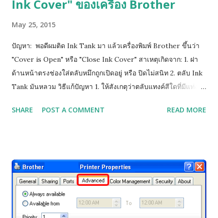
Ink Cover" ของเครื่อง Brother
May 25, 2015
ปัญหา: พอดีผมติด Ink Tank มา แล้วเครื่องพิมพ์ Brother ขึ้นว่า
"Cover is Open" หรือ "Close Ink Cover" สาเหตุเกิดจาก: 1. ฝา
ด้านหน้าตรงช่องใส่ตลับหมึกถูกเปิดอยู่ หรือ ปิดไม่สนิท 2. ตลับ Ink
Tank มันหลวม วิธีแก้ปัญหา 1. ให้สังเกตุว่าตลับแทงค์สีใดที่มีแท่ง
พลาสติกสูงติดอยู่ ให้ยกสีนั้นขึ้นเล็กน้อย หรือ ให้หาทิชชู่พับรองใต้
SHARE
POST A COMMENT
READ MORE
ฐานตลับแทงค์สีนั้น 2. หากยังฟ้องคำสั่งเดิมให้ถอดตลับทั้งหมดออก
รอจนหน้าจอฟ้องให้ใส่ตลับหมึก จึงค่อยใส่เริ่มจาก ดำ เหลือง น้ำเงิน
ชมพู (ทีละสี) และท้ายสุดย้อนขึ้นไปทำข้อ 1 ใหม่ (วิธีด้านบนนี้ยก
เว้นแทงค์รุ่นใหม่ LC73, LC77 เพราะตัวปิด Sensor เป็นแท่งเสียบ
อยู่ด้านข้าง)