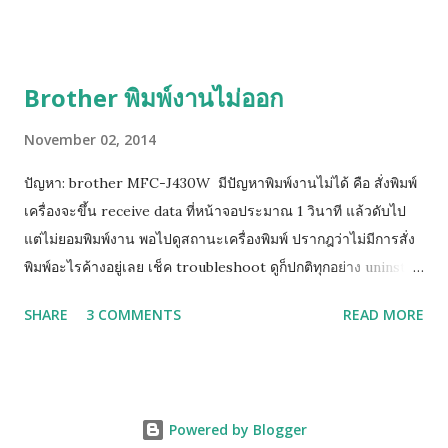
features 4. กด Apply เพื่อ save ที่เราเซ็ตไว้ แล้วกด ok
Brother พิมพ์งานไม่ออก
November 02, 2014
ปัญหา: brother MFC-J430W มีปัญหาพิมพ์งานไม่ได้ คือ สั่งพิมพ์
เครื่องจะขึ้น receive data ที่หน้าจอประมาณ 1 วินาที แล้วดับไป
แต่ไม่ยอมพิมพ์งาน พอไปดูสถานะเครื่องพิมพ์ ปรากฎว่าไม่มีการสั่ง
พิมพ์อะไรค้างอยู่เลย เช็ค troubleshoot ดูก็ปกติทุกอย่าง uninstall
driver แล้วลงใหม่หลายรอบแล้วก็แก้ไมไ่ด้ ( เครื่องสามารถสั่ง test
SHARE
3 COMMENTS
READ MORE
print ได้ แต่ไม่สามารถพิมพ์ได้ วิธีแก้ไขเบื้องต้น ให้คุณทำการ Add
Port Printer ให้เป็นเลข IP ดังวิธีการนี้ กดปุ่ม Menu กดปุ่มลูกศร
ลง เพื่อเลือก Print Reports => กดปุ่ม OK กดปุ่มลูกศรลง เพื่อเลือก
Network Config. => กดปุ่ม OK หน้าจอแสดงผลของเครื่องจะ
Powered by Blogger
ปรากฎข้อความ Press Start กดปุ่ม Mono Start เครื่องจะพิมพ์